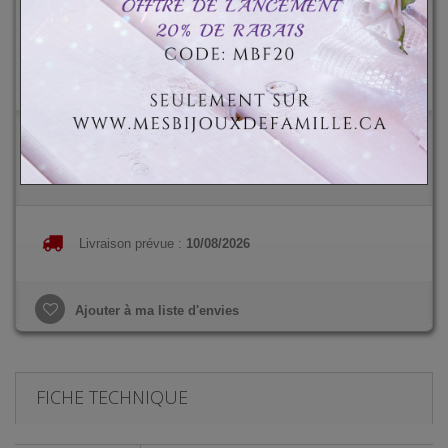
Total :
CAD$44.99
CAD$74.99
-CAD$30.00
Quantité
Livraison prévue :
10/08/2026
Ajouter à ma liste d'envies
FICHE TECHNIQUE