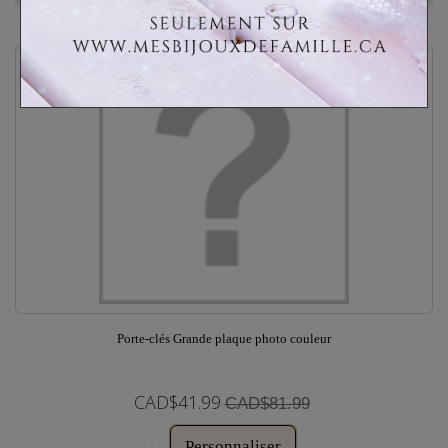
Ajouter à ma liste d'envies
Porte-clés Grande plaque photo couleur
CAD$41.99
CAD$81.99
Personnaliser