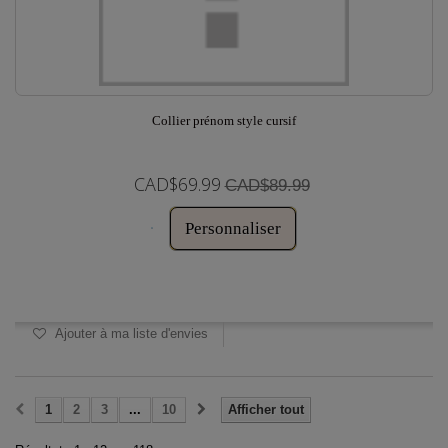
Collier prénom style cursif
CAD$69.99
CAD$89.99
Personnaliser
Disponible
Ajouter à ma liste d'envies
1
2
3
...
10
Afficher tout